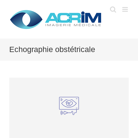
Skip
to
content
Echographie obstétricale